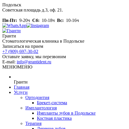
Skip
Подольск
to
Советская площадь д.3, оф. 21.
content
Пн-Пт:
9-20ч
Сб:
10-18ч
Вс:
10-16ч
Гранти
Стоматологическая клиника в Подольске
Записаться на прием
+7 (909) 697-30-02
Оставьте заявку, мы перезвоним
E-mail:
info@grantident.ru
МЕНЮ
МЕНЮ
Гранти
Главная
Услуги
Ортодонтия
Брекет-система
Имплантология
Импланты зубов в Подольске
Костная пластика
Терапия
Лечение зубов