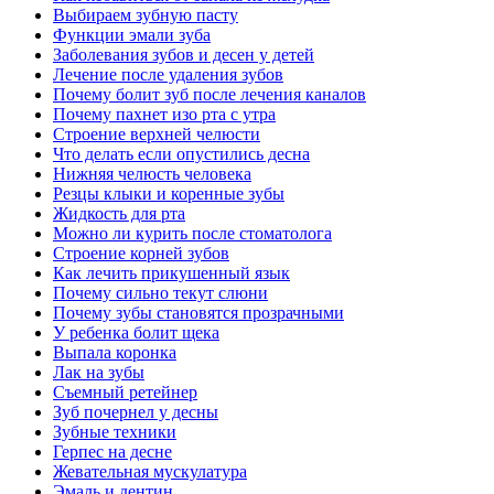
Выбираем зубную пасту
Функции эмали зуба
Заболевания зубов и десен у детей
Лечение после удаления зубов
Почему болит зуб после лечения каналов
Почему пахнет изо рта с утра
Cтроение верхней челюсти
Что делать если опустились десна
Нижняя челюсть человека
Резцы клыки и коренные зубы
Жидкость для рта
Можно ли курить после стоматолога
Cтроение корней зубов
Как лечить прикушенный язык
Почему сильно текут слюни
Почему зубы становятся прозрачными
У ребенка болит щека
Выпала коронка
Лак на зубы
Съемный ретейнер
Зуб почернел у десны
Зубные техники
Герпес на десне
Жевательная мускулатура
Эмаль и дентин