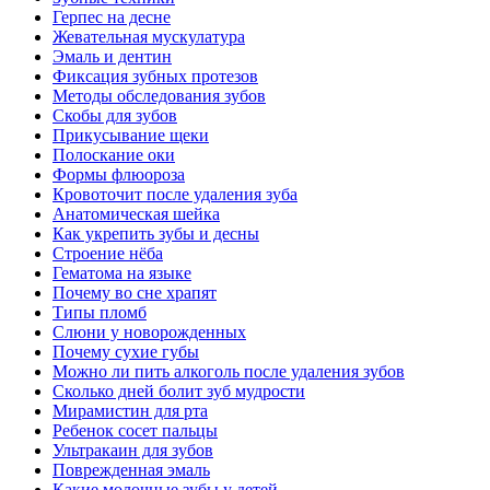
Герпес на десне
Жевательная мускулатура
Эмаль и дентин
Фиксация зубных протезов
Методы обследования зубов
Скобы для зубов
Прикусывание щеки
Полоскание оки
Формы флюороза
Кровоточит после удаления зуба
Анатомическая шейка
Как укрепить зубы и десны
Cтроение нёба
Гематома на языке
Почему во сне храпят
Типы пломб
Слюни у новорожденных
Почему сухие губы
Можно ли пить алкоголь после удаления зубов
Сколько дней болит зуб мудрости
Мирамистин для рта
Ребенок сосет пальцы
Ультракаин для зубов
Поврежденная эмаль
Какие молочные зубы у детей