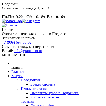
Skip
Подольск
to
Советская площадь д.3, оф. 21.
content
Пн-Пт:
9-20ч
Сб:
10-18ч
Вс:
10-16ч
Гранти
Стоматологическая клиника в Подольске
Записаться на прием
+7 (909) 697-30-02
Оставьте заявку, мы перезвоним
E-mail:
info@grantident.ru
МЕНЮ
МЕНЮ
Гранти
Главная
Услуги
Ортодонтия
Брекет-система
Имплантология
Импланты зубов в Подольске
Костная пластика
Терапия
Лечение зубов