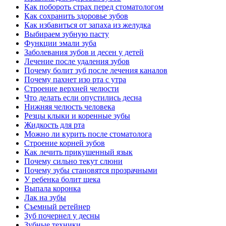
Как побороть страх перед стоматологом
Как сохранить здоровье зубов
Как избавиться от запаха из желудка
Выбираем зубную пасту
Функции эмали зуба
Заболевания зубов и десен у детей
Лечение после удаления зубов
Почему болит зуб после лечения каналов
Почему пахнет изо рта с утра
Cтроение верхней челюсти
Что делать если опустились десна
Нижняя челюсть человека
Резцы клыки и коренные зубы
Жидкость для рта
Можно ли курить после стоматолога
Cтроение корней зубов
Как лечить прикушенный язык
Почему сильно текут слюни
Почему зубы становятся прозрачными
У ребенка болит щека
Выпала коронка
Лак на зубы
Съемный ретейнер
Зуб почернел у десны
Зубные техники