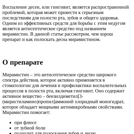
Воспаление десен, или гингивит, является распространенной
проблемой, которая может привести к серьезным
последствиям для полости рта, зубов и общего здоровья.
Одним из эффективных средств для борьбы с этим недугом
является антисептическое средство под названием
мирамистин. В данной статье рассмотрим, чем хорош
препарат и как полоскать десна мирамистином.
О препарате
Мирамистин – это антисептическое средство широкого
спектра действия, которое активно применяется в
стоматологии для лечения и профилактики воспалительных
процессов в полости рта, включая гингивит. Оно содержит
активное вещество – бензилдиметил[3-
(миристиламино)пропил]аммоний хлоридный моногидрат,
которое обладает мощными антимикробными свойствами.
Мирамистин помогает:
при флюсе
от зубной боли
подходит для полоскания зубов и десен.