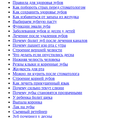
Правила для здоровья зубов
Как побороть страх перед стоматологом
Как сохранить здоровье зубов
Как избавиться от запаха из желудка
Выбираем зубную пасту
Функции эмали зуба
Заболевания зубов и десен у детей
Лечение после удаления зубов
Почему болит зуб после лечения каналов
Почему пахнет изо рта с утра
Cтроение верхней челюсти
Что делать если опустились десна
Нижняя челюсть человека
Резцы клыки и коренные зубы
Жидкость для рта
Можно ли курить после стоматолога
Cтроение корней зубов
Как лечить прикушенный язык
Почему сильно текут слюни
Почему зубы становятся прозрачными
У ребенка болит щека
Выпала коронка
Лак на зубы
Съемный ретейнер
Зуб почернел у десны