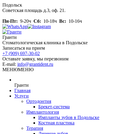
Skip
Подольск
to
Советская площадь д.3, оф. 21.
content
Пн-Пт:
9-20ч
Сб:
10-18ч
Вс:
10-16ч
Гранти
Стоматологическая клиника в Подольске
Записаться на прием
+7 (909) 697-30-02
Оставьте заявку, мы перезвоним
E-mail:
info@grantident.ru
МЕНЮ
МЕНЮ
Гранти
Главная
Услуги
Ортодонтия
Брекет-система
Имплантология
Импланты зубов в Подольске
Костная пластика
Терапия
Лечение зубов