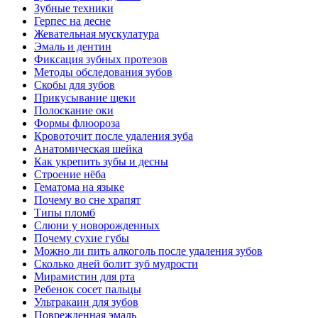
Зубные техники
Герпес на десне
Жевательная мускулатура
Эмаль и дентин
Фиксация зубных протезов
Методы обследования зубов
Скобы для зубов
Прикусывание щеки
Полоскание оки
Формы флюороза
Кровоточит после удаления зуба
Анатомическая шейка
Как укрепить зубы и десны
Cтроение нёба
Гематома на языке
Почему во сне храпят
Типы пломб
Слюни у новорожденных
Почему сухие губы
Можно ли пить алкоголь после удаления зубов
Сколько дней болит зуб мудрости
Мирамистин для рта
Ребенок сосет пальцы
Ультракаин для зубов
Поврежденная эмаль