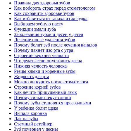
Правила для здоровья зубов
Как побороть страх перед стоматологом
Как сохранить здоровье зубов
Как избавиться от запаха из желудка
Выбираем зубную пасту
Функции эмали зуба
Заболевания зубов и десен у детей
Лечение после удаления зубов
Почему болит зуб после лечения каналов
Почему пахнет изо рта с утра
Cтроение верхней челюсти
Что делать если опустились десна
Нижняя челюсть человека
Резцы клыки и коренные зубы
Жидкость для рта
Можно ли курить после стоматолога
Cтроение корней зубов
Как лечить прикушенный язык
Почему сильно текут слюни
Почему зубы становятся прозрачными
У ребенка болит щека
Выпала коронка
Лак на зубы
Съемный ретейнер
Зуб почернел у десны