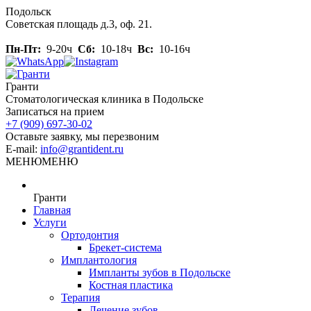
Skip
Подольск
to
Советская площадь д.3, оф. 21.
content
Пн-Пт:
9-20ч
Сб:
10-18ч
Вс:
10-16ч
Гранти
Стоматологическая клиника в Подольске
Записаться на прием
+7 (909) 697-30-02
Оставьте заявку, мы перезвоним
E-mail:
info@grantident.ru
МЕНЮ
МЕНЮ
Гранти
Главная
Услуги
Ортодонтия
Брекет-система
Имплантология
Импланты зубов в Подольске
Костная пластика
Терапия
Лечение зубов